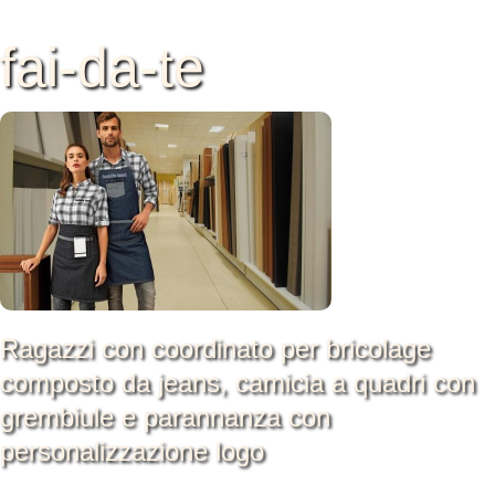
fai-da-te
Ragazzi con coordinato per bricolage
composto da jeans, camicia a quadri con
grembiule e parannanza con
personalizzazione logo