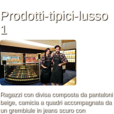
Prodotti-tipici-lusso
1
Ragazzi con divisa composta da pantaloni
beige, camicia a quadri accompagnata da
un grembiule in jeans scuro con