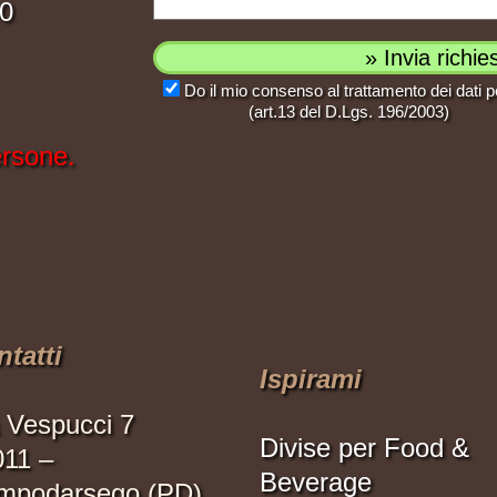
00
Do il mio consenso al trattamento dei dati p
(art.13 del D.Lgs. 196/2003)
ersone.
tatti
Ispirami
 Vespucci 7
Divise per Food &
011 –
Beverage
mpodarsego (PD)