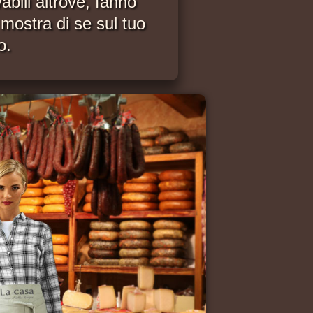
vabili altrove, fanno
 mostra di se sul tuo
o.