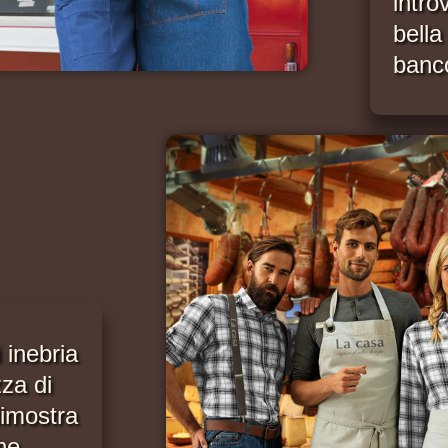
intro
bella
banc
 inebria
zza di
dimostra
he