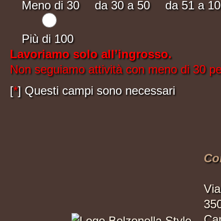
Meno di 30
da 30 a 50
da 51 a 1
Più di 100
Lavoriamo solo all’ingrosso.
Non seguiamo attività con meno di 30 p
[
*
] Questi campi sono necessari
Con
Via
35
Ca