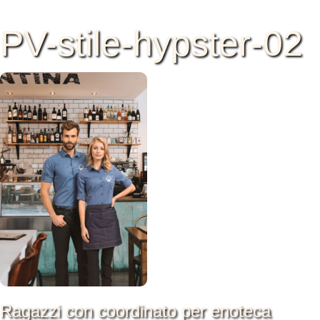
PV-stile-hypster-02
Ragazzi con coordinato per enoteca